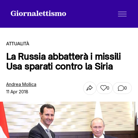
ATTUALITÀ
La Russia abbatterà i missili
Usa sparati contro la Siria
Tutti gli articoli
Andrea Mollica
0
0
11 Apr 2018
Chi siamo
Contatti