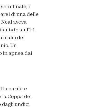
 semifinale, i
arsi di una delle
l Neal aveva
ltato sull’1-1.
i calci dei
unio. Un
o in apnea dai
tta parità e
e la Coppa dei
 dagli undici