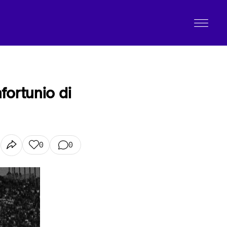
fortunio di
0
0