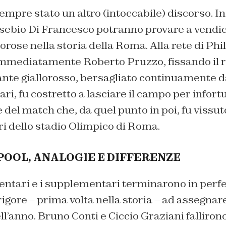
empre stato un altro (intoccabile) discorso. In
usebio Di Francesco potranno provare a vendic
lorose nella storia della Roma. Alla rete di Phi
mmediatamente Roberto Pruzzo, fissando il risu
ante giallorosso, bersagliato continuamente da
ari, fu costretto a lasciare il campo per infort
el match che, da quel punto in poi, fu vissut
i dello stadio Olimpico di Roma.
OOL, ANALOGIE E DIFFERENZE
entari e i supplementari terminarono in perfe
 rigore – prima volta nella storia – ad assegnar
l’anno. Bruno Conti e Ciccio Graziani fallirono