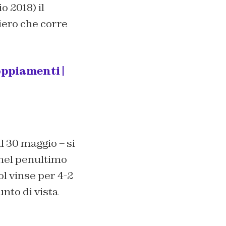
 2018) il
iero che corre
oppiamenti |
l 30 maggio – si
 nel penultimo
l vinse per 4-2
unto di vista