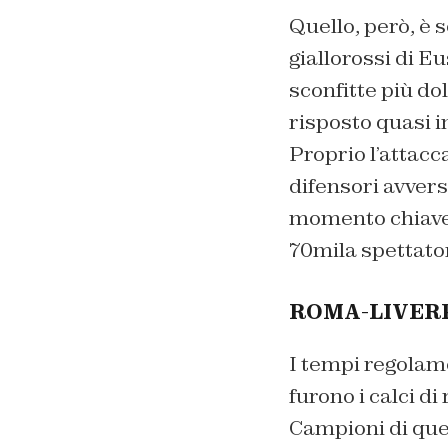
Quello, però, è s
giallorossi di E
sconfitte più do
risposto quasi i
Proprio l’attacc
difensori avvers
momento chiave d
70mila spettator
ROMA-LIVERP
I tempi regolam
furono i calci di
Campioni di quel