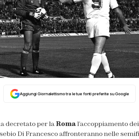
Aggiungi Giornalettismo tra le tue fonti preferite su Google
ha decretato per la
Roma
l’accoppiamento dei r
usebio Di Francesco affronteranno nelle semifi