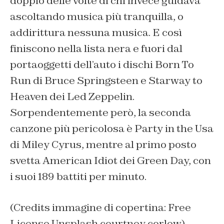
doppio delle volte di chi invece guidava
ascoltando musica più tranquilla, o
addirittura nessuna musica. E così
finiscono nella lista nera e fuori dal
portaoggetti dell’auto i dischi
Born To
Run
di Bruce Springsteen e
Starway to
Heaven
dei Led Zeppelin.
Sorpendentemente però, la seconda
canzone più pericolosa è
Party in the Usa
di Miley Cyrus, mentre al primo posto
svetta
American Idiot
dei Green Day, con
i suoi 189 battiti per minuto.
(Credits immagine di copertina: Free
License Unsplash courtney corlew)