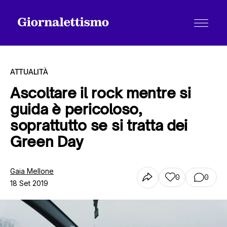
ATTUALITÀ
Ascoltare il rock mentre si
guida è pericoloso,
Tutti gli articoli
soprattutto se si tratta dei
Green Day
Chi siamo
Gaia Mellone
0
0
18 Set 2019
Contatti