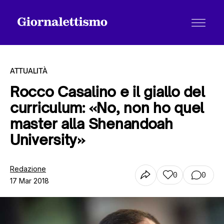
ATTUALITÀ
Rocco Casalino e il giallo del
curriculum: «No, non ho quel
Tutti gli articoli
master alla Shenandoah
University»
Chi siamo
Redazione
0
0
17 Mar 2018
Contatti