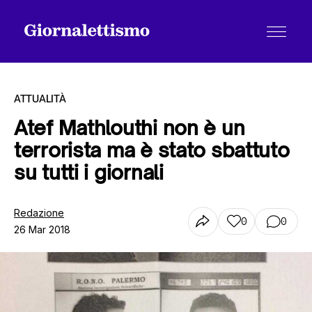
ATTUALITÀ
Atef Mathlouthi non è un
terrorista ma è stato sbattuto
Tutti gli articoli
su tutti i giornali
Chi siamo
Redazione
0
0
26 Mar 2018
Contatti