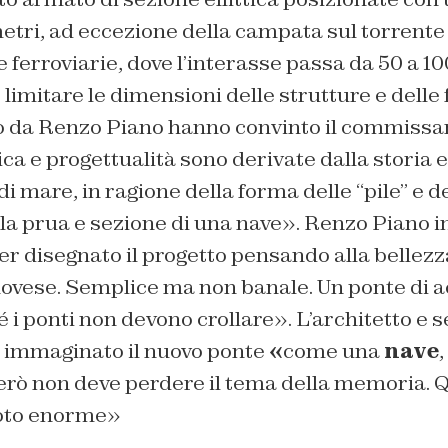
etri, ad eccezione della campata sul torrente
ee ferroviarie, dove l’interasse passa da 50 a 1
imitare le dimensioni delle strutture e delle f
o da Renzo Piano hanno convinto il commissar
ica e progettualità sono derivate dalla storia 
di mare, in ragione della forma delle “pile” e d
a prua e sezione di una nave». Renzo Piano in
er disegnato il progetto pensando alla bellez
ovese. Semplice ma non banale. Un ponte di ac
 i ponti non devono crollare». L’architetto e s
r immaginato il nuovo ponte
«
come una
nave
,
erò non deve perdere il tema della memoria. 
uoto enorme»