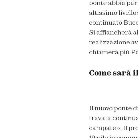
ponte abbia part
altissimo livell
continuato Bucci
Si affiancherà a
realizzazione av
chiamerà più P
Come sarà i
Il nuovo ponte d
travata continua
campate». Il pro
19 pile in cemen