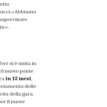
etto
o Bucci:«Abbiamo
 supervisore
tà».
err si è unita in
el nuovo ponte
era
in 12 mesi
,
pletamento delle
ita della gara.
er il nuove