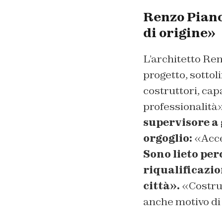
Renzo Piano:
di origine»
L’architetto Ren
progetto, sottol
costruttori, cap
professionalità»
supervisore a 
orgoglio:
«Acce
Sono lieto per
riqualificazio
città».
«Costrui
anche motivo di 