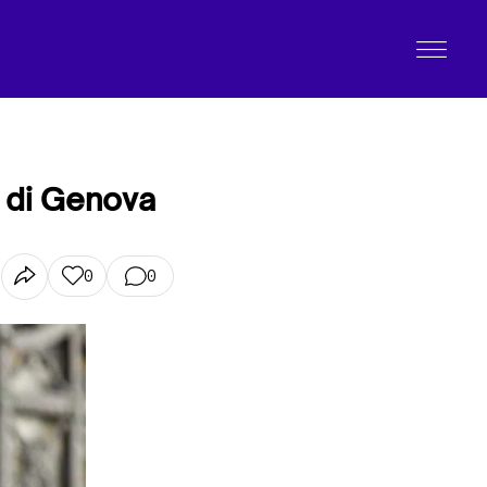
e di Genova
0
0