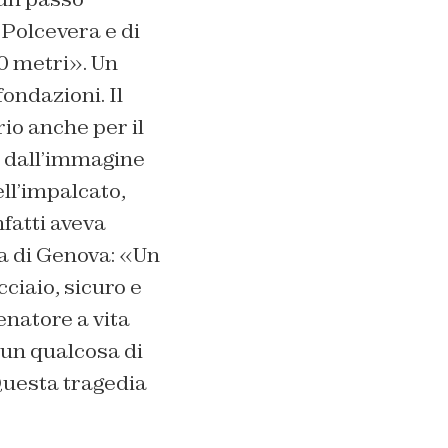
 Polcevera e di
00 metri». Un
ondazioni. Il
io anche per il
e dall’immagine
ell’impalcato,
fatti aveva
za di Genova: «Un
ciaio, sicuro e
enatore a vita
 un qualcosa di
Questa tragedia