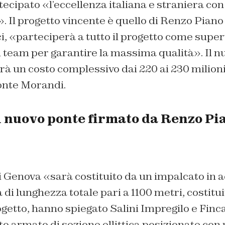
ecipato «l’eccellenza italiana e straniera con 
o». Il progetto vincente è quello di Renzo Piano
, «parteciperà a tutto il progetto come super
l team per garantire la massima qualità». Il nu
rà un costo complessivo dai 220 ai 230 milioni 
onte Morandi.
l nuovo ponte firmato da Renzo Pi
i Genova «sarà costituito da un impalcato in a
 di lunghezza totale pari a 1100 metri, costitu
getto, hanno spiegato Salini Impregilo e Finc
to armato di sezione ellittica posizionate con