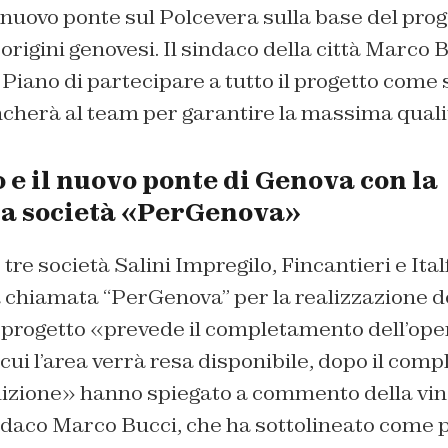
 nuovo ponte sul Polcevera sulla base del prog
i origini genovesi. Il sindaco della città Marc
Piano di partecipare a tutto il progetto come
ancherà al team per garantire la massima quali
e il nuovo ponte di Genova con la
ta società «PerGenova»
tre società Salini Impregilo, Fincantieri e Italf
à chiamata “PerGenova” per la realizzazione d
Il progetto «prevede il completamento dell’op
ui l’area verrà resa disponibile, dopo il com
lizione» hanno spiegato a commento della vinc
ndaco Marco Bucci, che ha sottolineato come p