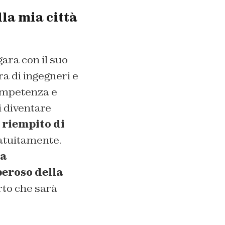
la mia città
gara con il suo
a di ingegneri e
competenza e
i diventare
 riempito di
ratuitamente.
la
peroso della
rto che sarà