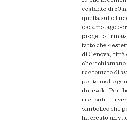
costante di 50 m
quella sulle lin
escamotage per l
progetto firmat
fatto che «estet
di Genova, città 
che richiamano l
raccontato di av
ponte molto gen
durevole. Perché
racconta di ave
simbolico che p
ha creato un v