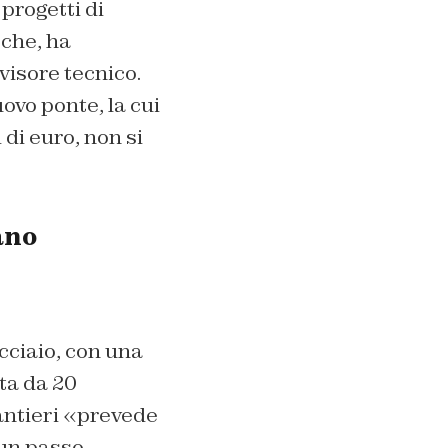
progetti di
 che, ha
visore tecnico.
ovo ponte, la cui
di euro, non si
ano
cciaio, con una
ita da 20
antieri «prevede
 un passo