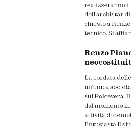
realizzeranno il
dell’archistar d
chiesto a Renzo 
tecnico. Si affi
Renzo Piano 
neocostitui
La cordata delle 
un’unica societ
sul Polcevera. 
dal momento in c
attività di demo
Entusiasta il si