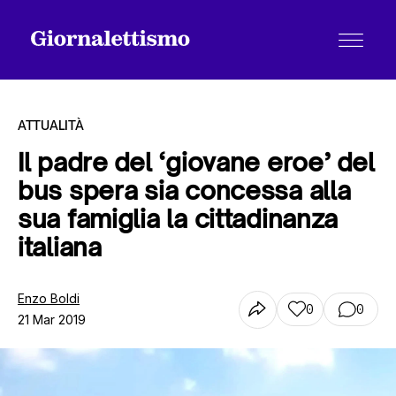
ATTUALITÀ
Il padre del ‘giovane eroe’ del
bus spera sia concessa alla
Tutti gli articoli
sua famiglia la cittadinanza
italiana
Chi siamo
Enzo Boldi
0
0
21 Mar 2019
Contatti