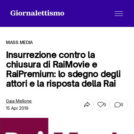
MASS MEDIA
Insurrezione contro la
chiusura di RaiMovie e
Tutti gli articoli
RaiPremium: lo sdegno degli
attori e la risposta della Rai
Chi siamo
Gaia Mellone
0
0
15 Apr 2019
Contatti