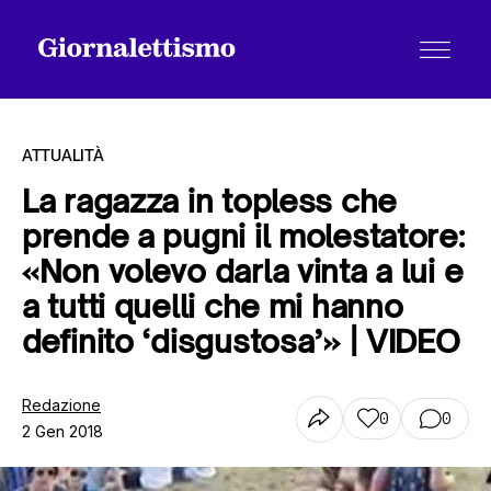
ATTUALITÀ
La ragazza in topless che
prende a pugni il molestatore:
Tutti gli articoli
«Non volevo darla vinta a lui e
a tutti quelli che mi hanno
Chi siamo
definito ‘disgustosa’» | VIDEO
Redazione
Contatti
0
0
2 Gen 2018