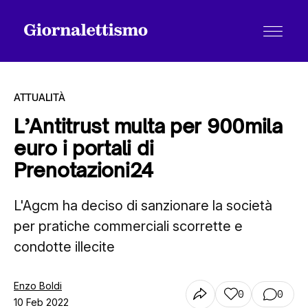
ATTUALITÀ
L’Antitrust multa per 900mila
euro i portali di
Tutti gli articoli
Prenotazioni24
L'Agcm ha deciso di sanzionare la società
Chi siamo
per pratiche commerciali scorrette e
condotte illecite
Contatti
Enzo Boldi
0
0
10 Feb 2022