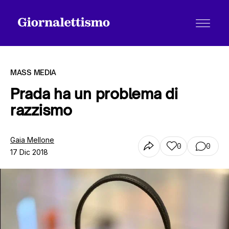
MASS MEDIA
Prada ha un problema di
razzismo
Tutti gli articoli
Gaia Mellone
0
0
17 Dic 2018
Chi siamo
Contatti