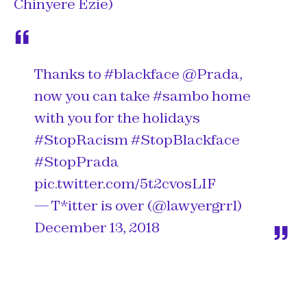
Chinyere Ezie)
Thanks to
#blackface
@Prada
,
now you can take
#sambo
home
with you for the holidays
#StopRacism
#StopBlackface
#StopPrada
pic.twitter.com/5t2cvosLIF
— T*itter is over (@lawyergrrl)
December 13, 2018