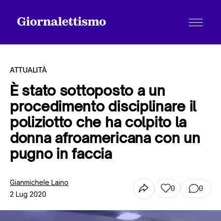
ATTUALITÀ
È stato sottoposto a un
procedimento disciplinare il
Tutti gli articoli
poliziotto che ha colpito la
donna afroamericana con un
Chi siamo
pugno in faccia
Gianmichele Laino
Contatti
0
0
2 Lug 2020