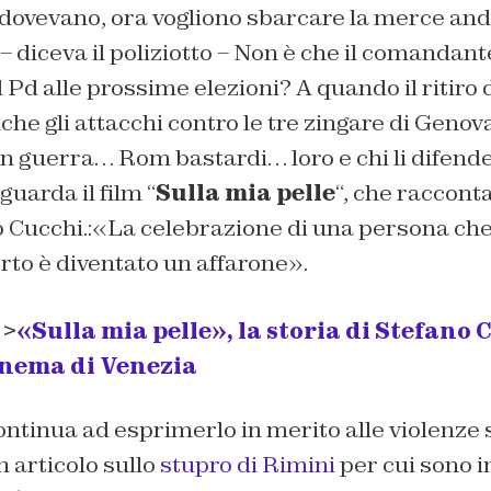
dovevano, ora vogliono sbarcare la merce an
i – diceva il poliziotto – Non è che il comandan
l Pd alle prossime elezioni? A quando il ritiro 
che gli attacchi contro le tre zingare di Genova
n guerra… Rom bastardi… loro e chi li difende
guarda il film “
Sulla mia pelle
“, che racconta
no Cucchi.:«La celebrazione di una persona ch
rto è diventato un affarone».
 >
«Sulla mia pelle», la storia di Stefano 
inema di Venezia
continua ad esprimerlo in merito alle violenze 
 articolo sullo
stupro di Rimini
per cui sono 