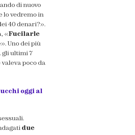
dando di nuovo
te lo vedremo in
dei 40 denari?».
, «
Fucilarle
». Uno dei più
 gli ultimi 7
e valeva poco da
Cucchi oggi al
sessuali.
indagati
due