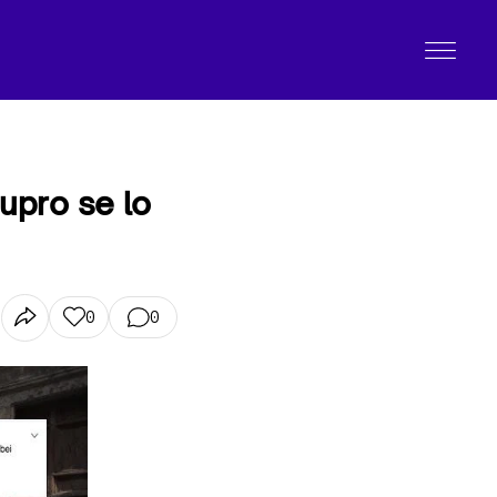
tupro se lo
0
0