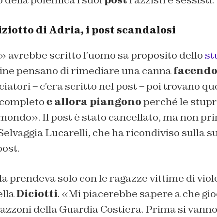
iziotto di Adria, i post scandalosi
» avrebbe scritto l’uomo sa proposito dello
st
ine pensano di rimediare una canna
facendo 
ciatori – c’era scritto nel post – poi trovano qu
o completo
e allora piangono
perché le stup
mondo». Il post è stato cancellato, ma non pr
Selvaggia Lucarelli, che ha ricondiviso sulla su
ost.
la prendeva solo con le ragazze vittime di vi
ella
Diciotti
. «Mi piacerebbe sapere a che gi
azzoni della Guardia Costiera. Prima si vann