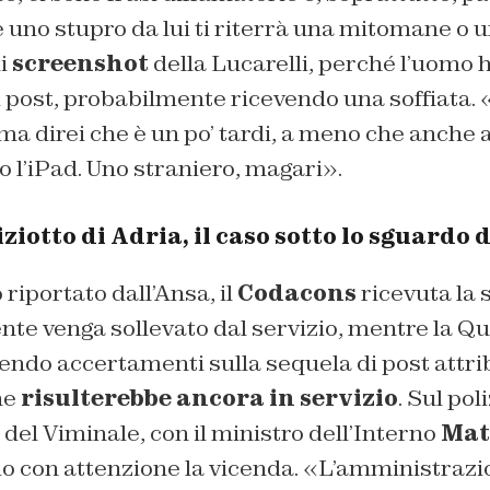
 uno stupro da lui ti riterrà una mitomane o 
i
screenshot
della Lucarelli, perché l’uomo 
i post, probabilmente ricevendo una soffiata. 
 ma direi che è un po’ tardi, a meno che anche 
 l’iPad. Uno straniero, magari».
ziotto di Adria, il caso sotto lo sguardo 
iportato dall’Ansa, il
Codacons
ricevuta la 
ente venga sollevato dal servizio, mentre la Q
endo accertamenti sulla sequela di post attribu
he
risulterebbe ancora in servizio
. Sul pol
del Viminale, con il ministro dell’Interno
Mat
o con attenzione la vicenda. «L’amministrazi