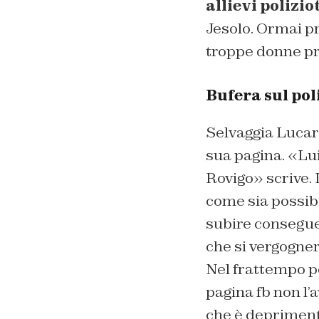
allievi polizio
Jesolo. Ormai p
troppe donne pr
Bufera sul pol
Selvaggia Lucare
sua pagina. «Lui
Rovigo» scrive. 
come sia possibi
subire consegu
che si vergogne
Nel frattempo p
pagina fb non l’
che è deprimente