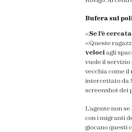
Bufera sul pol
«
Se l’è cercata
«Queste ragazz
veloci
agli spac
vuole il servizi
vecchia come il 
intercettato da 
screenshot dei p
L’agente non se 
con i migranti d
giocano questi c