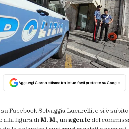
Aggiungi Giornalettismo tra le tue fonti preferite su Google
su Facebook Selvaggia Lucarelli, e si è subit
 alla figura di
M. M.
, un
agente
del commissar
o della polemica i suoi
post
razzisti e sessisti.