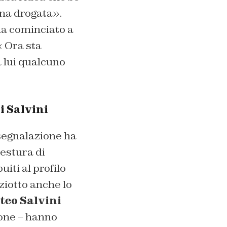
una drogata».
ha cominciato a
« Ora sta
a lui qualcuno
di Salvini
segnalazione ha
uestura di
iti al profilo
iziotto anche lo
teo Salvini
one – hanno