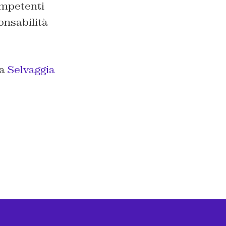
competenti
onsabilità
da
Selvaggia