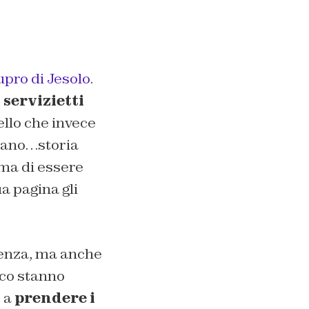
upro di Jesolo
.
servizietti
ello che invece
rano…storia
ima di essere
a pagina gli
olenza, ma anche
oco stanno
o a
prendere i