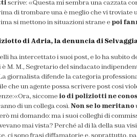
tti
scrive: «Questa mi sembra una cazzata com
rima di trombare una è meglio che vi troviate
ima si mettono in situazioni strane e
poi fan
iziotto di Adria, la denuncia di Selvaggi
lli ha intercettato i suoi post, e lo ha subito 
 è M. M., Segretario del sindacato indipendente
La giornalista difende la categoria profession
le che un agente possa scrivere post cosi viol
enze:«Ora, siccome
io di poliziotti ne cono
ranno di un collega
così.
Non se lo meritano
u
erò mi domando: ma i suoi colleghi di commiss
avevano mai vista? Perché al di là della sua v
, ci sono frasi diffamatorie e, soprattutto, pa