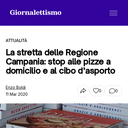
ATTUALITÀ
La stretta delle Regione
Campania: stop alle pizze a
Tutti gli articoli
domicilio e al cibo d’asporto
Chi siamo
Enzo Boldi
0
0
11 Mar 2020
Contatti