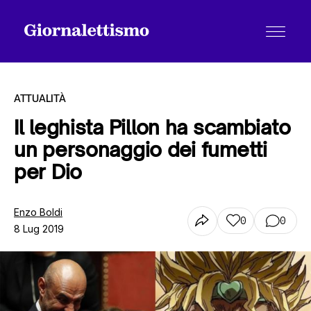
ATTUALITÀ
Il leghista Pillon ha scambiato
un personaggio dei fumetti
Tutti gli articoli
per Dio
Chi siamo
Enzo Boldi
0
0
8 Lug 2019
Contatti