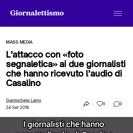
MASS MEDIA
L’attacco con «foto
segnaletica» ai due giornalisti
Tutti gli articoli
che hanno ricevuto l’audio di
Casalino
Chi siamo
Gianmichele Laino
0
0
24 Set 2018
Contatti