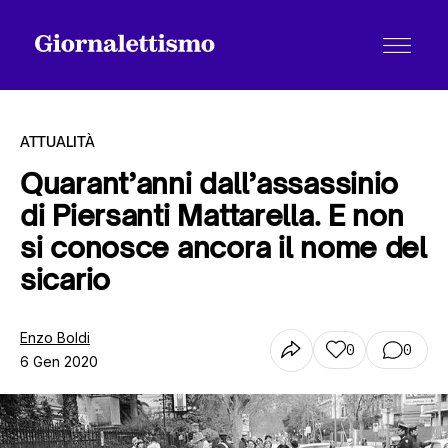
ATTUALITÀ
Quarant’anni dall’assassinio
di Piersanti Mattarella. E non
Tutti gli articoli
si conosce ancora il nome del
sicario
Chi siamo
Enzo Boldi
0
0
6 Gen 2020
Contatti