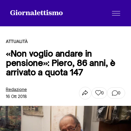
ATTUALITÀ
«Non voglio andare in
pensione»: Piero, 86 anni, è
Tutti gli articoli
arrivato a quota 147
Chi siamo
Redazione
0
0
16 Ott 2018
Contatti