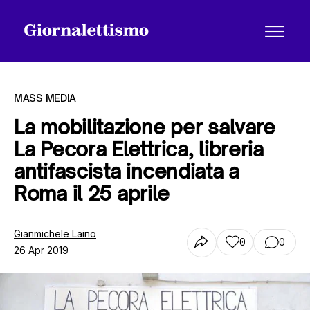
MASS MEDIA
La mobilitazione per salvare
La Pecora Elettrica, libreria
Tutti gli articoli
antifascista incendiata a
Roma il 25 aprile
Chi siamo
Gianmichele Laino
0
0
26 Apr 2019
Contatti