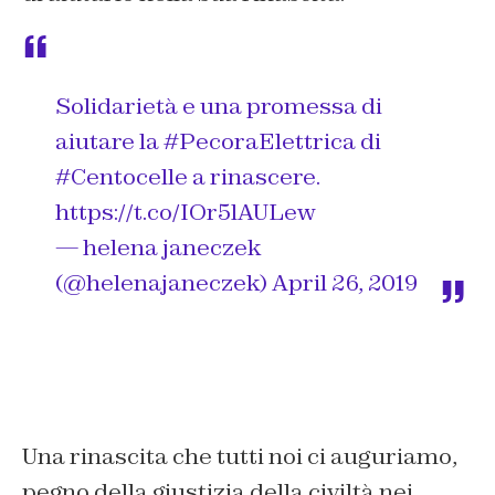
Solidarietà e una promessa di
aiutare la
#PecoraElettrica
di
#Centocelle
a rinascere.
https://t.co/IOr5lAULew
— helena janeczek
(@helenajaneczek)
April 26, 2019
Una rinascita che tutti noi ci auguriamo,
pegno della giustizia della civiltà nei