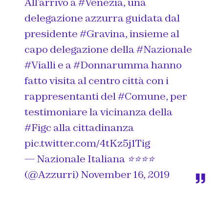
All’arrivo a
#Venezia
, una
delegazione azzurra guidata dal
presidente
#Gravina
, insieme al
capo delegazione della
#Nazionale
#Vialli
e a
#Donnarumma
hanno
fatto visita al centro città con i
rappresentanti del
#Comune
, per
testimoniare la vicinanza della
#Figc
alla cittadinanza
pic.twitter.com/4tKz5j1Tig
— Nazionale Italiana ⭐️⭐️⭐️⭐️
(@Azzurri)
November 16, 2019