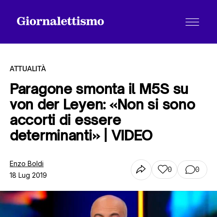
ATTUALITÀ
Paragone smonta il M5S su
von der Leyen: «Non si sono
Tutti gli articoli
accorti di essere
determinanti» | VIDEO
Chi siamo
Enzo Boldi
0
0
18 Lug 2019
Contatti