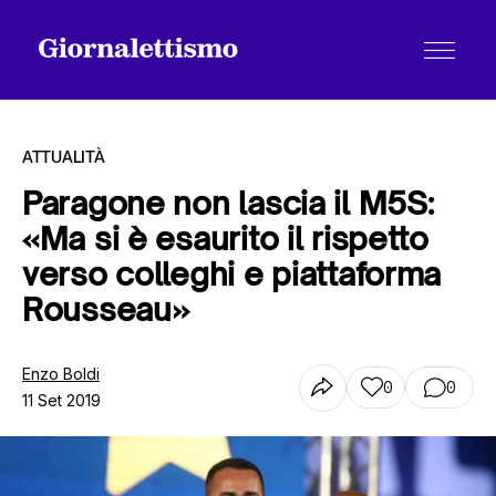
ATTUALITÀ
Paragone non lascia il M5S:
«Ma si è esaurito il rispetto
Tutti gli articoli
verso colleghi e piattaforma
Rousseau»
Chi siamo
Enzo Boldi
0
0
11 Set 2019
Contatti