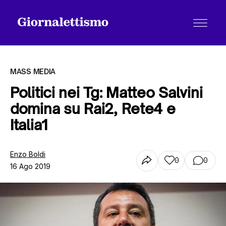
MASS MEDIA
Politici nei Tg: Matteo Salvini
domina su Rai2, Rete4 e
Tutti gli articoli
Italia1
Chi siamo
Enzo Boldi
0
0
16 Ago 2019
Contatti