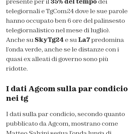
presente per il
35% del tempo
dei
telegiornali e TgCom24 dove le sue parole
hanno occupato ben 6 ore del palinsesto
telegiornalistico nel mese di luglio).
Anche su
SkyTg24
e su
La7
predomina
l’onda verde, anche se le distanze con i
quasi ex alleati di governo sono più
ridotte.
I dati Agcom sulla par condicio
nei tg
I dati sulla par condicio, secondo quanto
pubblicato da Agcom, mostrano come
Matteo Salvini segua l’onda lunga di