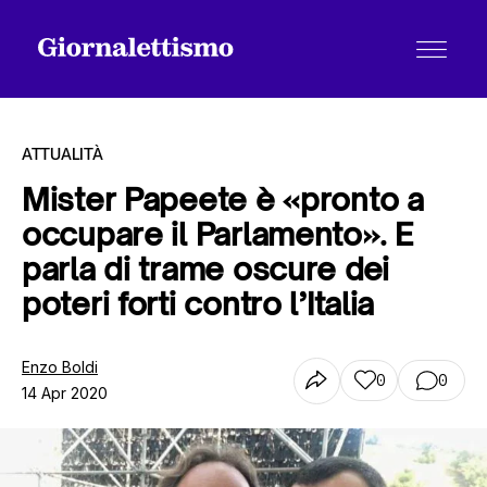
ATTUALITÀ
Mister Papeete è «pronto a
occupare il Parlamento». E
Tutti gli articoli
parla di trame oscure dei
poteri forti contro l’Italia
Chi siamo
Enzo Boldi
0
0
14 Apr 2020
Contatti