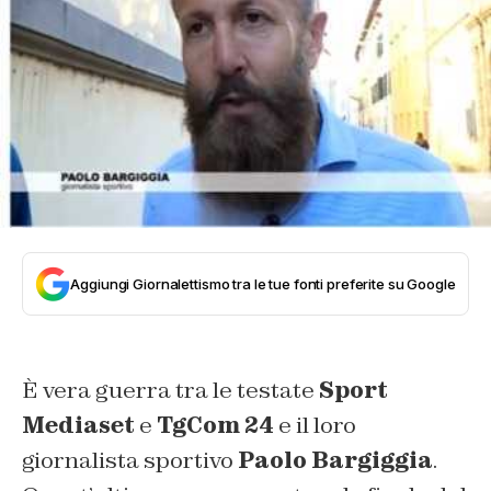
Aggiungi Giornalettismo tra le tue fonti preferite su Google
È vera guerra tra le testate
Sport
Mediaset
e
TgCom 24
e il loro
giornalista sportivo
Paolo Bargiggia
.