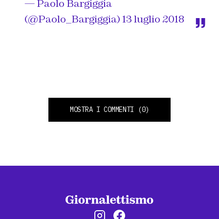
— Paolo Bargiggia
(@Paolo_Bargiggia)
13 luglio 2018
MOSTRA I COMMENTI
(0)