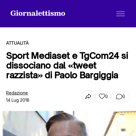
ATTUALITÀ
Sport Mediaset e TgCom24 si
dissociano dal «tweet
Tutti gli articoli
razzista» di Paolo Bargiggia
Chi siamo
Redazione
0
0
14 Lug 2018
Contatti