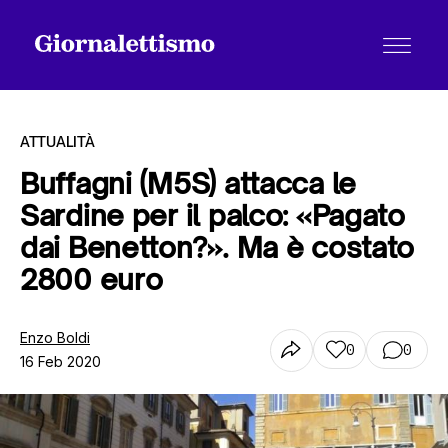
ATTUALITÀ
Buffagni (M5S) attacca le
Sardine per il palco: «Pagato
Tutti gli articoli
dai Benetton?». Ma è costato
2800 euro
Chi siamo
Enzo Boldi
0
0
16 Feb 2020
Contatti