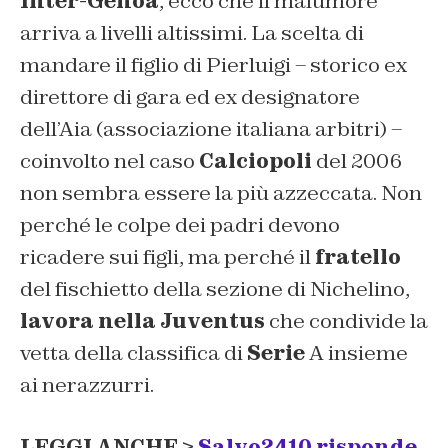
Inter-Genoa
, ecco che il malumore
arriva a livelli altissimi. La scelta di
mandare il figlio di Pierluigi – storico ex
direttore di gara ed ex designatore
dell’Aia (associazione italiana arbitri) –
coinvolto nel caso
Calciopoli
del 2006
non sembra essere la più azzeccata. Non
perché le colpe dei padri devono
ricadere sui figli, ma perché il
fratello
del fischietto della sezione di Nichelino,
lavora nella Juventus
che condivide la
vetta della classifica di
Serie
A insieme
ai nerazzurri.
LEGGI ANCHE >
Salvo2410 risponde