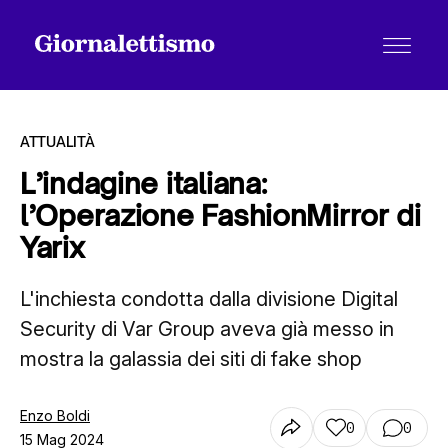
ATTUALITÀ
L’indagine italiana:
l’Operazione FashionMirror di
Tutti gli articoli
Yarix
L'inchiesta condotta dalla divisione Digital
Chi siamo
Security di Var Group aveva già messo in
mostra la galassia dei siti di fake shop
Contatti
Enzo Boldi
0
0
15 Mag 2024