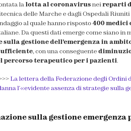
ontata la
lotta al coronavirus
nei
reparti 
itecnica delle Marche e dagli Ospedali Riunit
daggio al quale hanno risposto
400 medici 
 italiane. Da questi dati emerge come siano in m
e sulla gestione dell’emergenza in ambit
sufficiente
, con una conseguente
diminuzio
l percorso terapeutico per i pazienti
.
>>>
La lettera della Federazione degli Ordini 
nna l’«evidente assenza di strategie sulla ge
azione sulla gestione emergenza p