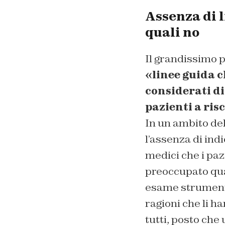
Assenza di l
quali no
Il grandissimo p
«linee guida c
considerati dif
pazienti a ris
In un ambito del
l’assenza di ind
medici che i pazi
preoccupato qua
esame strumenta
ragioni che li h
tutti, posto che