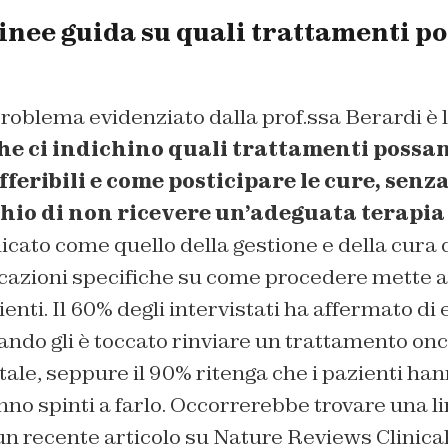
inee guida su quali trattamenti po
roblema evidenziato dalla prof.ssa Berardi è l
he ci indichino quali trattamenti possa
feribili e come posticipare le cure, senza
chio di non ricevere un’adeguata terapi
icato come quello della gestione e della cura
icazioni specifiche su come procedere mette a 
enti. Il 60% degli intervistati ha affermato di 
ndo gli è toccato rinviare un trattamento onc
le, seppure il 90% ritenga che i pazienti ha
anno spinti a farlo. Occorrerebbe trovare una l
 un recente articolo su Nature Reviews Clinic