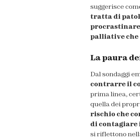
suggerisce com
tratta di pato
procrastinare p
palliative che
La paura de
Dal sondaggi em
contrarre il 
prima linea, cer
quella dei propri
rischio che co
di contagiare 
si riflettono ne