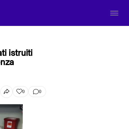
 istruiti
enza
0
0