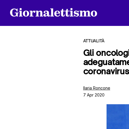
ATTUALITÀ
Gli oncologi
adeguatame
Tutti gli articoli
coronaviru
Chi siamo
Ilaria Roncone
7 Apr 2020
Contatti