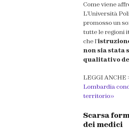
Come viene affr
L’Università Pol
promosso un son
tutte le regioni
che l’
istruzion
non sia stata 
qualitativo de
LEGGI ANCHE 
Lombardia conda
territorio»
Scarsa form
dei medici