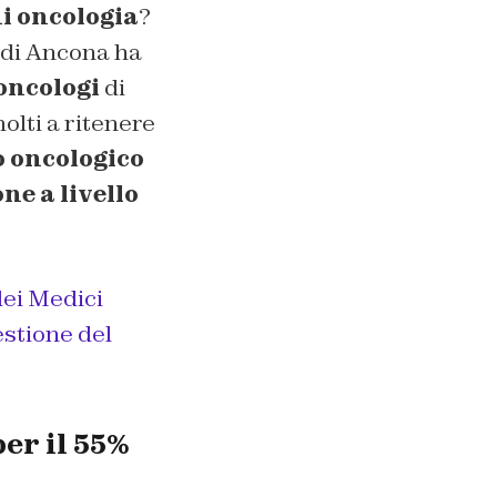
di oncologia
?
i di Ancona ha
oncologi
di
olti a ritenere
o oncologico
ne a livello
dei Medici
stione del
er il 55%