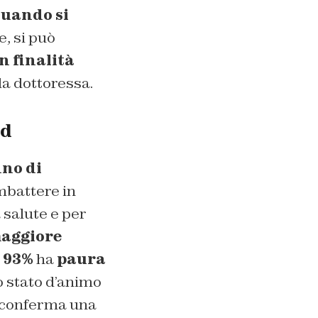
quando si
, si può
n finalità
 la dottoressa.
id
nno di
mbattere in
 salute e per
maggiore
l
93%
ha
paura
o stato d’animo
he conferma una