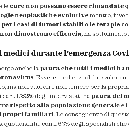
e le
cure non possano essere rimandate 
logie neoplastiche evolutive
mentre, invece
er i casi di tumori stabili o le terapie co
 non dimostrano efficacia
, ha sottolineato
i medici durante l’emergenza Cov
erge anche la
paura che tutti i medici ha
coronavirus
. Essere medici vuol dire voler co
to, ma non vuol dire non temere per la propria
 cari. L’
82%
degli intervistati ha
paura del 
rre rispetto alla popolazione generale
e i
i propri familiari
. Le conseguenze di quest
lla quotidianità, con il 62% degli specialisti c