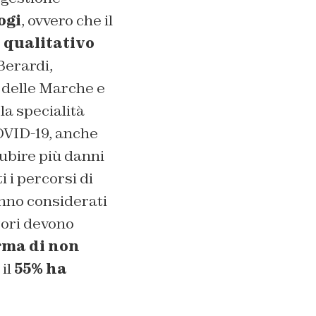
ogi
, ovvero che il
o qualitativo
Berardi,
 delle Marche e
la specialità
OVID-19, anche
subire più danni
 i percorsi di
vanno considerati
atori devono
rma di non
il
55% ha