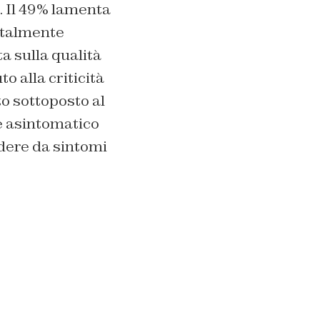
. Il 49% lamenta
 talmente
a sulla qualità
o alla criticità
to sottoposto al
se asintomatico
ndere da sintomi