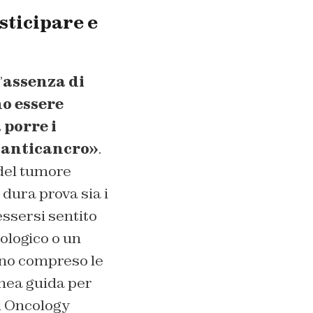
sticipare e
’
assenza di
no essere
 porre i
a anticancro»
.
 del tumore
dura prova sia i
essersi sentito
ologico o un
nno compreso le
inea guida per
al Oncology