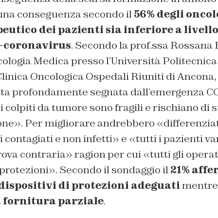
una conseguenza secondo il
56% degli oncol
eutico dei pazienti sia inferiore a livell
e-coronavirus
. Secondo la prof.ssa Rossana 
ologia Medica presso l’Università Politecnica
Clinica Oncologica Ospedali Riuniti di Ancona, 
ata profondamente segnata dall’emergenza C
i colpiti da tumore sono fragili e rischiano di 
ione». Per migliorare andrebbero «differenziati
 contagiati e non infetti» e «tutti i pazienti 
prova contraria» ragion per cui «tutti gli oper
 protezioni». Secondo il sondaggio il
21% affe
dispositivi di protezioni adeguati
mentre 
 fornitura parziale
.