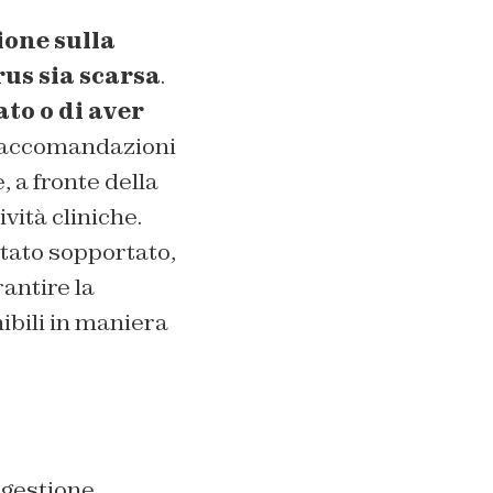
ione sulla
rus sia scarsa
.
to o di aver
 raccomandazioni
 a fronte della
vità cliniche.
stato sopportato,
rantire la
nibili in maniera
 gestione