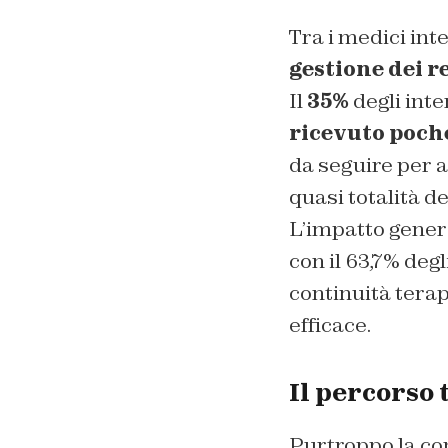
Tra i medici inte
gestione dei r
Il
35%
degli inte
ricevuto poch
da seguire per a
quasi totalità de
L’impatto genera
con il 63,7% degl
continuità terap
efficace.
Il percorso 
Purtroppo la co