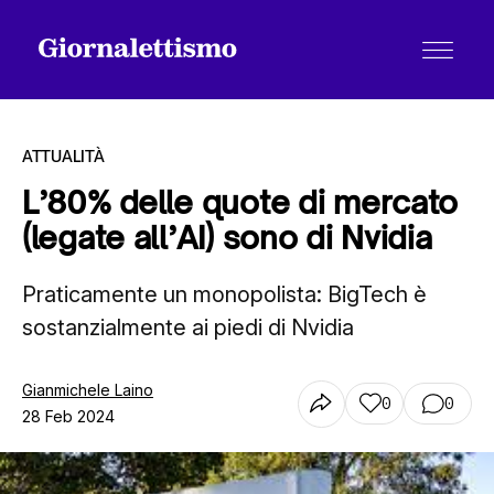
ATTUALITÀ
L’80% delle quote di mercato
(legate all’AI) sono di Nvidia
Tutti gli articoli
Praticamente un monopolista: BigTech è
sostanzialmente ai piedi di Nvidia
Chi siamo
Gianmichele Laino
0
0
Contatti
28 Feb 2024