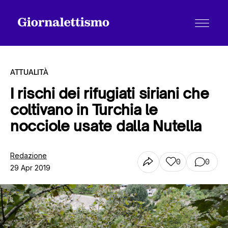
ATTUALITÀ
I rischi dei rifugiati siriani che
coltivano in Turchia le
Tutti gli articoli
nocciole usate dalla Nutella
Chi siamo
Redazione
0
0
29 Apr 2019
Contatti