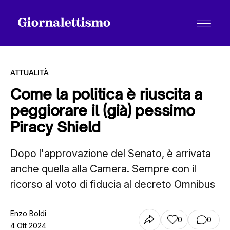
ATTUALITÀ
Come la politica è riuscita a
peggiorare il (già) pessimo
Tutti gli articoli
Piracy Shield
Dopo l'approvazione del Senato, è arrivata
Chi siamo
anche quella alla Camera. Sempre con il
ricorso al voto di fiducia al decreto Omnibus
Contatti
Enzo Boldi
0
0
4 Ott 2024