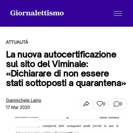
ATTUALITÀ
La nuova autocertificazione
sul sito del Viminale:
Tutti gli articoli
«Dichiarare di non essere
stati sottoposti a quarantena»
Chi siamo
Gianmichele Laino
0
0
17 Mar 2020
Contatti