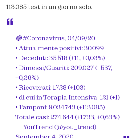
113.085 test in un giorno solo.
🔴
#Coronavirus
, 04/09/20
• Attualmente positivi: 30.099
• Deceduti: 35.518 (+11, +0,03%)
• Dimessi/Guariti: 209.027 (+537,
+0,26%)
• Ricoverati: 1.728 (+103)
• di cui in Terapia Intensiva: 121 (+1)
• Tamponi: 9.034.743 (+113.085)
Totale casi: 274.644 (+1.733, +0,63%)
— YouTrend (@you_trend)
September 4, 2020