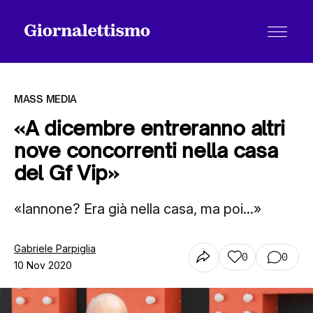
MASS MEDIA
«A dicembre entreranno altri
nove concorrenti nella casa
Tutti gli articoli
del Gf Vip»
«Iannone? Era già nella casa, ma poi...»
Chi siamo
Gabriele Parpiglia
0
0
Contatti
10 Nov 2020