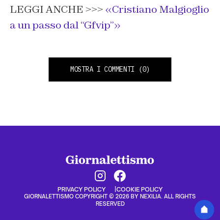
LEGGI ANCHE >>>
«Cristiano Malgioglio
a un passo dal “Gfvip”»
MOSTRA I COMMENTI
(0)
PRIVACY POLICY
COOKIE POLICY
GIORNALETTISMO COPYRIGHT © 2026 BY NEXILIA. ALL RIGHTS
RESERVED