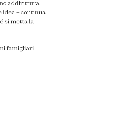
ono addirittura
e idea
– continua
é si metta la
mi famigliari