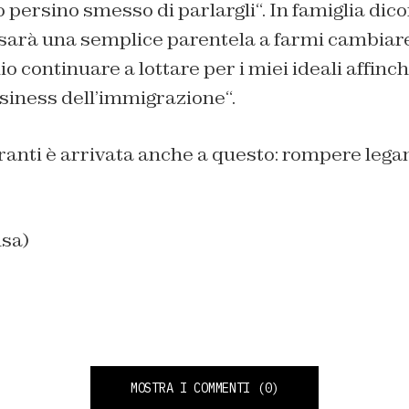
o persino smesso di parlargli
“. In famiglia dic
sarà una semplice parentela a farmi cambiar
io continuare a lottare per i miei ideali affinch
usiness dell’immigrazione
“.
ranti è arrivata anche a questo: rompere lega
.
nsa)
MOSTRA I COMMENTI
(0)