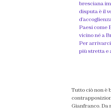
bresciana im
disputa è il 
d’accoglienza
Paesi come B
vicino né a 
Per arrivarci
più stretta e
Tutto ciò non è b
contrapposizione
Gianfranco. Da m