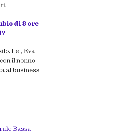
ti.
bio di 8 ore
i?
ilo. Lei, Eva
 con il nonno
ta al business
urale Bassa