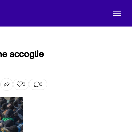
che accoglie
0
0