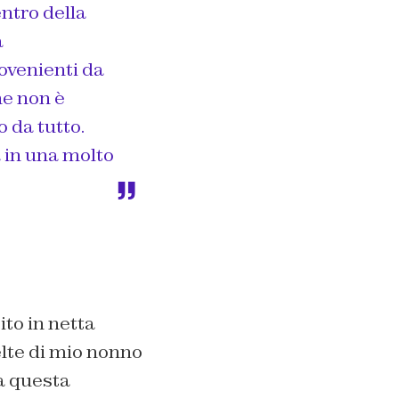
ntro della
a
ovenienti da
ne non è
 da tutto.
a in una molto
ito in netta
elte di mio nonno
a questa