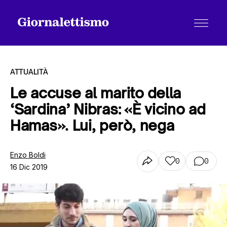
ATTUALITÀ
Le accuse al marito della
‘Sardina’ Nibras: «È vicino ad
Tutti gli articoli
Hamas». Lui, però, nega
Chi siamo
Enzo Boldi
0
0
16 Dic 2019
Contatti