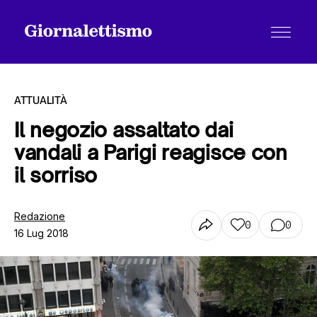
ATTUALITÀ
Il negozio assaltato dai
vandali a Parigi reagisce con
Tutti gli articoli
il sorriso
Chi siamo
Redazione
0
0
16 Lug 2018
Contatti