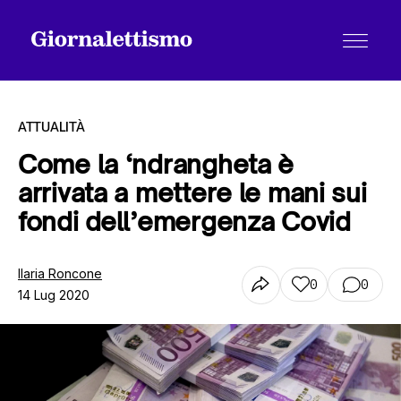
ATTUALITÀ
Come la ‘ndrangheta è
arrivata a mettere le mani sui
Tutti gli articoli
fondi dell’emergenza Covid
Chi siamo
Ilaria Roncone
0
0
14 Lug 2020
Contatti