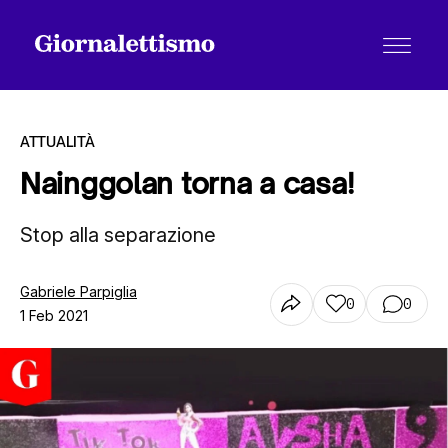
ATTUALITÀ
Nainggolan torna a casa!
Tutti gli articoli
Stop alla separazione
Gabriele Parpiglia
Chi siamo
0
0
1 Feb 2021
Contatti