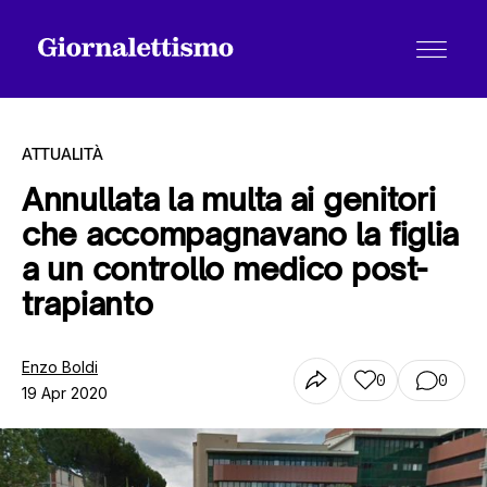
ATTUALITÀ
Annullata la multa ai genitori
che accompagnavano la figlia
Tutti gli articoli
a un controllo medico post-
trapianto
Chi siamo
Enzo Boldi
0
0
19 Apr 2020
Contatti