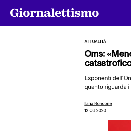
ATTUALITÀ
Oms: «Meno 
catastrofic
Tutti gli articoli
Esponenti dell'Om
quanto riguarda i
Chi siamo
Ilaria Roncone
12 Ott 2020
Contatti