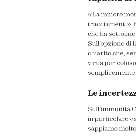
«La minore morta
tracciamenti», 
che ha sottolin
Sull’opzione di l
chiarito che, se
virus pericolos
semplicemente 
Le incertez
Sull’immunità Co
in particolare «
sappiamo molto»