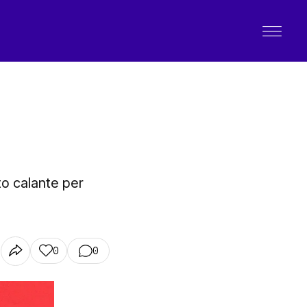
to calante per
0
0