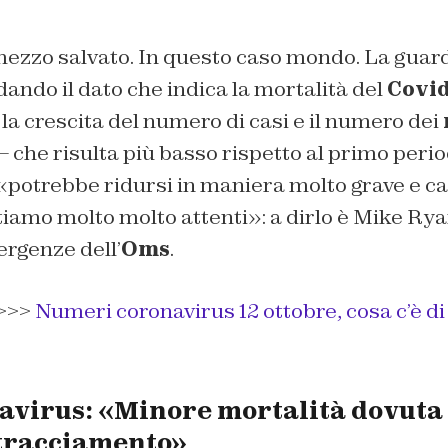
ezzo salvato. In questo caso mondo. La guard
ndo il dato che indica la mortalità del
Covi
la crescita del numero di casi e il numero dei
– che risulta più basso rispetto al primo peri
«potrebbe ridursi in maniera molto grave e cat
amo molto molto attenti»: a dirlo è Mike Ryan
genze dell’
Oms
.
>>>
Numeri coronavirus 12 ottobre, cosa c’è di 
avirus: «Minore mortalità dovuta 
 tracciamento»