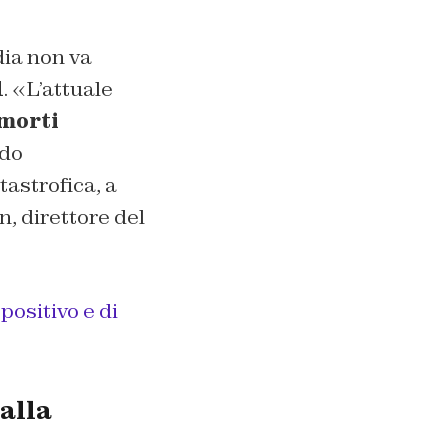
ia non va
d
. «L’attuale
morti
odo
astrofica, a
, direttore del
positivo e di
alla