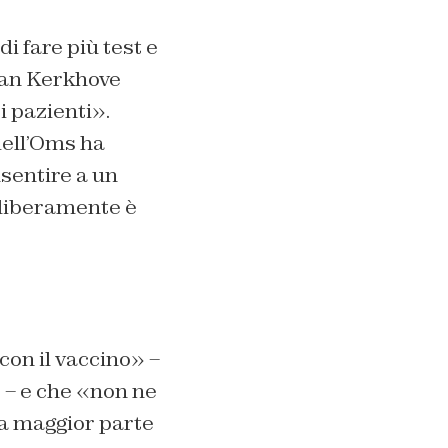
i fare più test e
Van Kerkhove
 pazienti».
 dell’Oms ha
sentire a un
 liberamente è
con il vaccino» –
 – e che «non ne
la maggior parte