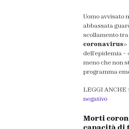
Uomo avvisato m
abbassata guarda
scollamento tra 
coronavirus
» 
dell’epidemia – 
meno che non sti
programma emer
LEGGI ANCHE 
negativo
Morti coron
capacità di