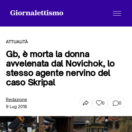
ATTUALITÀ
Gb, è morta la donna
avvelenata dal Novichok, lo
Tutti gli articoli
stesso agente nervino del
caso Skripal
Chi siamo
Redazione
0
0
9 Lug 2018
Contatti