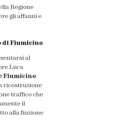
ella Regione
re gli affanni e
o di Fiumicino
sentarsi al
tore Luca
 e Fiumicino
a ricostruzione
one traffico che
amente il
to alla finzione