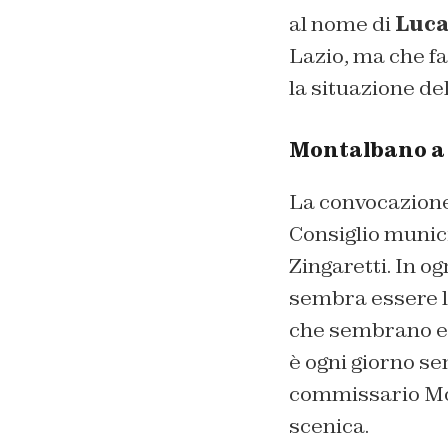
al nome di
Luca
Lazio, ma che fa
la situazione de
Montalbano a O
La convocazione 
Consiglio munici
Zingaretti. In og
sembra essere lo
che sembrano ess
è ogni giorno s
commissario Mont
scenica.