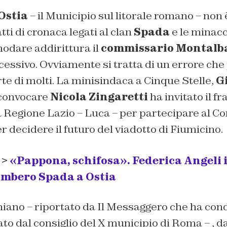
Ostia
– il Municipio sul litorale romano – non è
tti di cronaca legati al clan
Spada
e le minacce
odare addirittura il
commissario Montalb
cessivo. Ovviamente si tratta di un errore che 
te di molti. La minisindaca a Cinque Stelle,
G
 convocare
Nicola Zingaretti
ha invitato il fr
 Regione Lazio – Luca – per partecipare al Co
r decidere il futuro del viadotto di Fiumicino.
 >
«Pappona, schifosa». Federica Angeli 
ombero Spada a Ostia
ano – riportato da Il Messaggero che ha condi
o dal consiglio del X municipio di Roma – , d