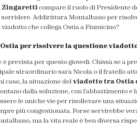
 Zingaretti
compare il ruolo di Presidente d
 sorridere. Addirittura Montalbano per risolve
l viadotto che collega Ostia a Fiumicino?
stia per risolvere la questione viadott
è prevista per questo giovedì. Chissà se a pre
pale straordinario sarà Nicola o il fratello at
ni caso, la situazione del
viadotto tra Ostia
ntano dalla soluzione, con l’abbattimento e l
ere le uniche vie per risollevare una situazi
empre più congestionata. Forse servirebbe ver
albano, ma la vita reale è ben diversa rispet