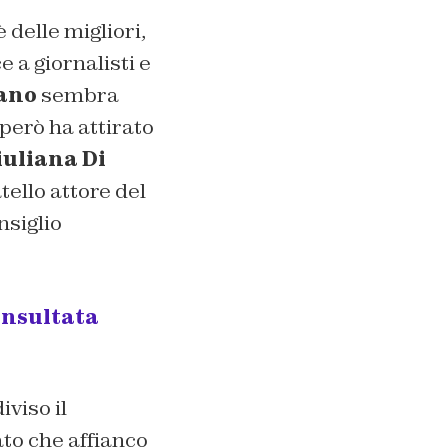
 delle migliori,
 a giornalisti e
ano
sembra
però ha attirato
iuliana Di
atello attore del
nsiglio
insultata
viso il
ato che affianco