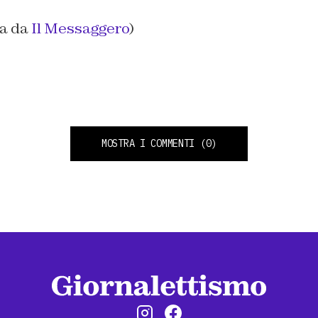
na da
Il Messaggero
)
MOSTRA I COMMENTI
(0)