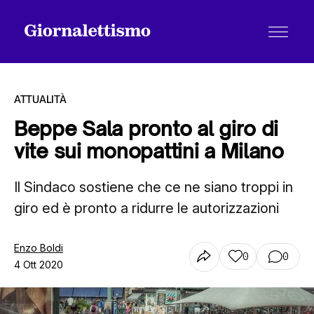
ATTUALITÀ
Beppe Sala pronto al giro di
vite sui monopattini a Milano
Tutti gli articoli
Il Sindaco sostiene che ce ne siano troppi in
giro ed è pronto a ridurre le autorizzazioni
Chi siamo
Enzo Boldi
0
0
Contatti
4 Ott 2020