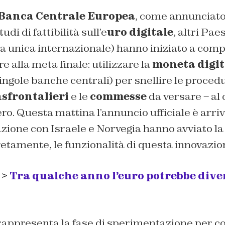
Banca Centrale Europea
, come annunciato
tudi di fattibilità sull’e
uro digitale
, altri Pae
 unica internazionale) hanno iniziato a compi
e alla meta finale: utilizzare la
moneta digit
singole banche centrali) per snellire le proced
sfrontalieri
e le
commesse
da versare – al 
tero. Questa mattina l’annuncio ufficiale è arri
azione con Israele e Norvegia hanno avviato la 
retamente, le funzionalità di questa innovazio
 >
Tra qualche anno l’euro potrebbe div
e rappresenta la fase di sperimentazione per 