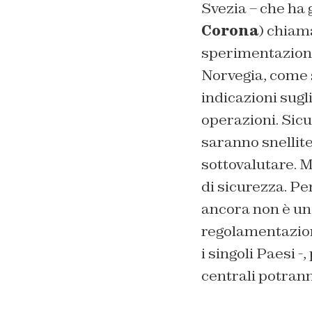
Svezia – che ha g
Corona
) chiam
sperimentazione 
Norvegia, come 
indicazioni sugl
operazioni. Sicu
saranno snellit
sottovalutare. M
di sicurezza. Pe
ancora non è un 
regolamentazione
i singoli Paesi -
centrali potran