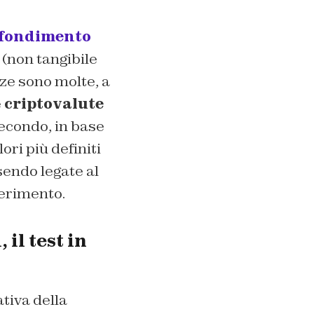
ofondimento
 (non tangibile
enze sono molte, a
e
criptovalute
secondo, in base
ori più definiti
sendo legate al
ferimento.
il test in
tiva della