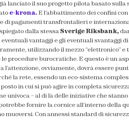
ià lanciato il suo progetto pilota basato sulla 
ato
e-krona
.
E l’abbattimento dei confini con 
di pagamenti transfrontalieri e internazional
spiegato dalla stessa
Sverige
Riksbank,
dar
i eventuali vantaggi e gli eventuali svantaggi d
ramente, utilizzando il mezzo “elettronico” e 
e le procedure burocratiche. E questo è un as
a l’attenzione, ovviamente, dovrà essere punt
rché la rete, essendo un eco-sistema compless
posto in cui si può agire in completa sicurezz
 univoca – al di là delle iniziative che stan
, potrebbe fornire la cornice all’interno della 
no muoversi. Con annessi standard di sicurezz