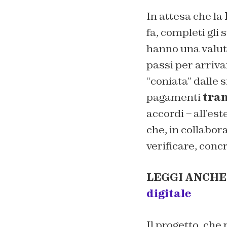
In attesa che la
fa, completi gli s
hanno una valuta
passi per arrivar
“coniata” dalle 
pagamenti
tran
accordi – all’es
che, in collabor
verificare, conc
LEGGI ANCHE
digitale
Il progetto, ch