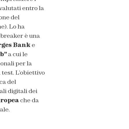
valutati entro la
ione del
e). Lo ha
ebreaker è una
rges Bank
e
b”
a cui le
onali per la
test. L’obiettivo
ica del
i digitali dei
uropea
che da
ale.