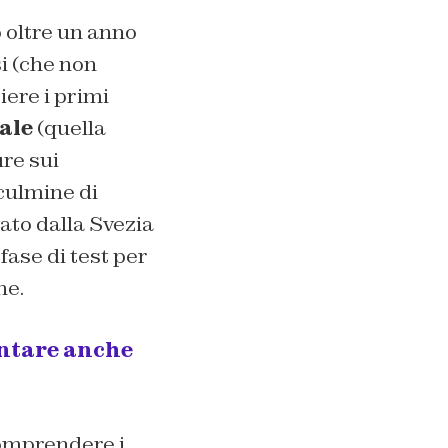
 oltre un anno
si (che non
ere i primi
ale
(quella
ure sui
culmine di
vato dalla Svezia
fase di test per
ne.
entare anche
comprendere i