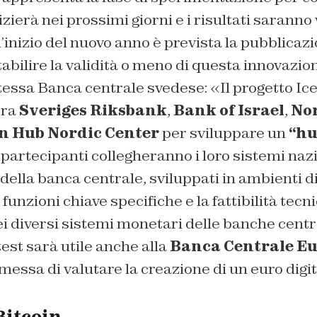
nizierà nei prossimi giorni e i risultati saranno 
l’inizio del nuovo anno è prevista la pubblicaz
abilire la validità o meno di questa innovazion
tessa Banca centrale svedese: «Il progetto Ic
tra
Sveriges Riksbank
,
Bank of Israel
,
No
n Hub Nordic Center
per sviluppare un
“hu
partecipanti collegheranno i loro sistemi nazi
della banca centrale, sviluppati in ambienti di 
funzioni chiave specifiche e la fattibilità tecn
 diversi sistemi monetari delle banche central
est sarà utile anche alla
Banca Centrale E
messa di valutare la creazione di un euro digit
 Bitcoin