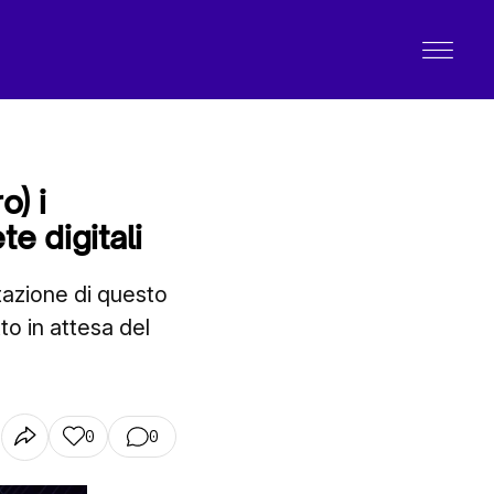
o) i
e digitali
tazione di questo
tto in attesa del
0
0