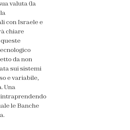
sua valuta (la
la
i con Israele e
à chiare
i queste
tecnologico
petto da non
ata sui sistemi
o e variabile,
a. Una
no intraprendendo
quale le Banche
a.