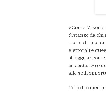
«Come Miserico
distanze da chi
tratta di una s
elettorali e que
si legge ancora 
circostanze e q
alle sedi oppor
(foto di copertin