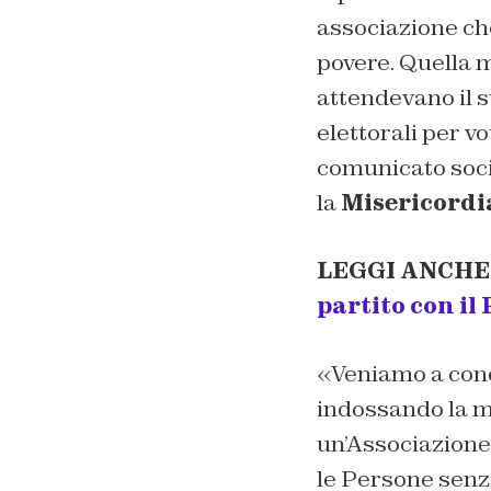
associazione che
povere. Quella m
attendevano il s
elettorali per v
comunicato socia
la
Misericordi
LEGGI ANCHE
partito con il
«Veniamo a cono
indossando la ma
un’Associazione 
le Persone senza