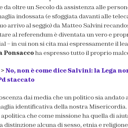
 da oltre un Secolo dà assistenza alle person
aglia indossata (e sfoggiata davanti alle tel
uo arrivo al seggio) da Matteo Salvini recandos
otare al referendum è diventata un vero e prop
l – in cui non si cita mai espressamente il le
a Ponsacco
ha espresso tutto il proprio malc
 >
No, non è come dice Salvini: la Lega non
 Pd staccato
scenza dai media che un politico sia andato a
glia identificativa della nostra Misericordia.
apolitica che come missione ha quella di aiu
 distinzione alcuna di sesso, etnia e religione»