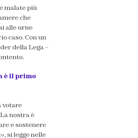
e malate più
ecamere che
i alle urne
rio caso. Con un
ader della Lega –
ontento.
 è il primo
 votare
 La nostra è
tare e sostenere
, si legge nelle