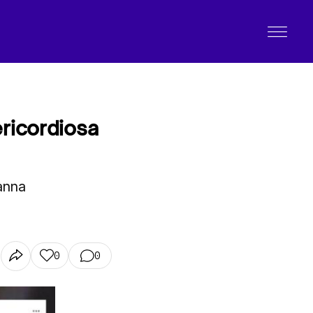
ericordiosa
danna
0
0