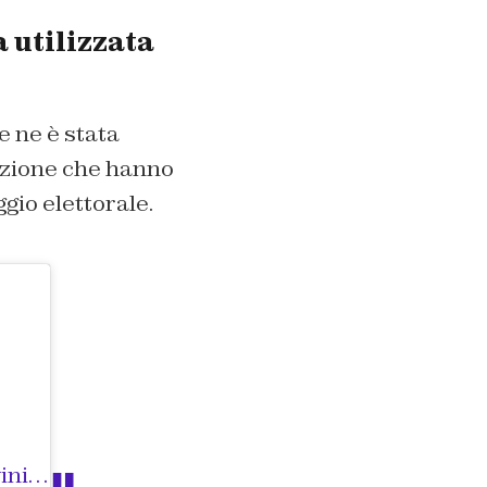
 utilizzata
e ne è stata
azione che hanno
gio elettorale.
 data:
21 Set 2020 alle ore 5:24 P