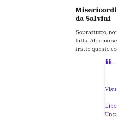
Misericordia
da Salvini
Soprattutto, non
fatta. Almeno s
tratto queste co
Visu
Libe
Un p