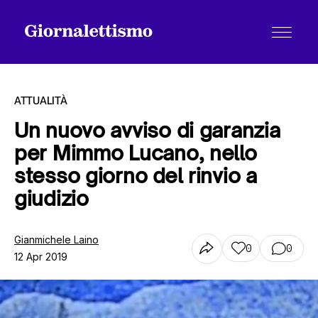
ATTUALITÀ
Un nuovo avviso di garanzia
per Mimmo Lucano, nello
Tutti gli articoli
stesso giorno del rinvio a
giudizio
Chi siamo
Gianmichele Laino
0
0
12 Apr 2019
Contatti