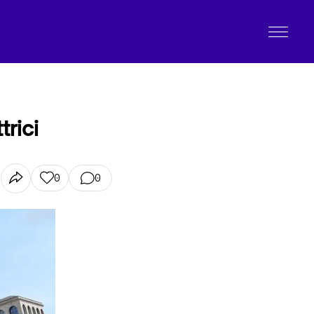
trici
0
0