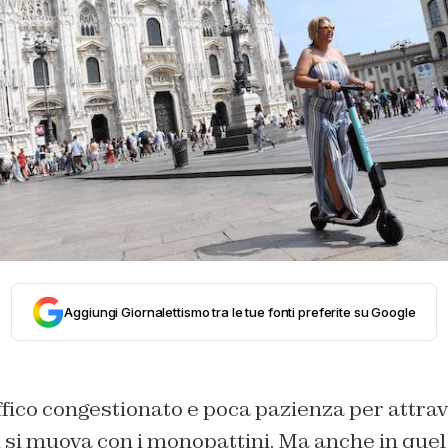
Aggiungi Giornalettismo tra le tue fonti preferite su Google
ffico congestionato e poca pazienza per attrave
si muova con i monopattini. Ma anche in quel