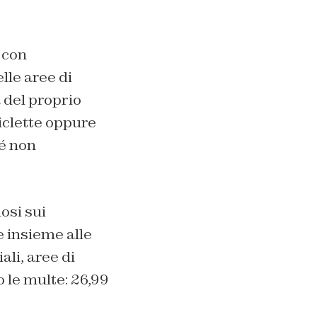
 con
lle aree di
a del proprio
ciclette oppure
é non
osi sui
e insieme alle
li, aree di
o le multe: 26,99