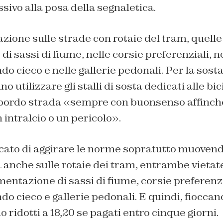
ssivo alla posa della segnaletica.
lazione sulle strade con rotaie del tram, quelle
i sassi di fiume, nelle corsie preferenziali, ne
do cieco e nelle gallerie pedonali. Per la sost
 utilizzare gli stalli di sosta dedicati alle bi
 bordo strada «sempre con buonsenso affinch
 intralcio o un pericolo».
cato di aggirare le norme sopratutto muovend
anche sulle rotaie dei tram, entrambe vietat
entazione di sassi di fiume, corsie preferenzia
do cieco e gallerie pedonali. E quindi, fioccan
 ridotti a 18,20 se pagati entro cinque giorni.