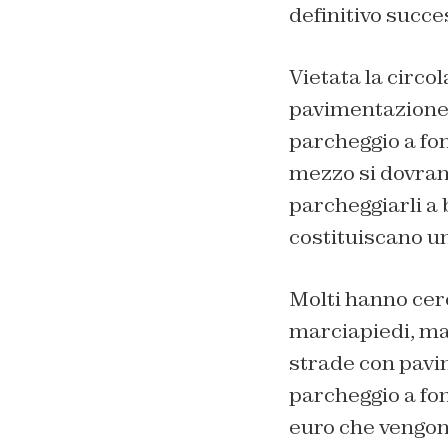
definitivo succe
Vietata la circo
pavimentazione d
parcheggio a fon
mezzo si dovranno
parcheggiarli a
costituiscano un
Molti hanno cer
marciapiedi, ma 
strade con pavim
parcheggio a fon
euro che vengono