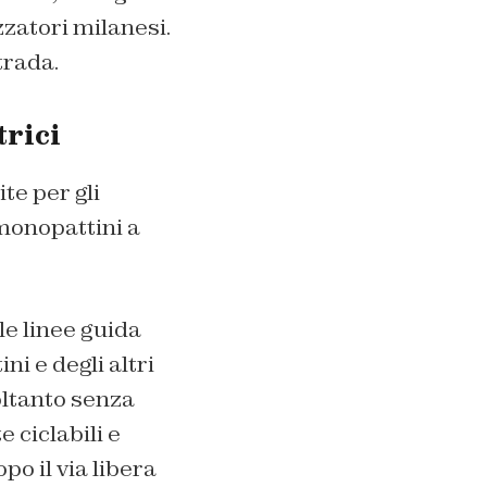
izzatori milanesi.
trada.
trici
te per gli
monopattini a
le linee guida
i e degli altri
oltanto senza
e ciclabili e
po il via libera