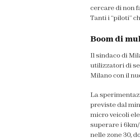
cercare di non fa
Tanti i “piloti”
Boom di mult
Il sindaco di Mil
utilizzatori di
se
Milano con il nu
La sperimentazio
previste dal min
micro veicoli el
superare i 6km/h.
nelle zone 30, do