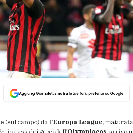
Aggiungi Giornalettismo tra le tue fonti preferite su Google
e (sul campo) dall’
Europa League
, maturata
-1 in casa dei greci dell’
Olympiacos
, arriva 