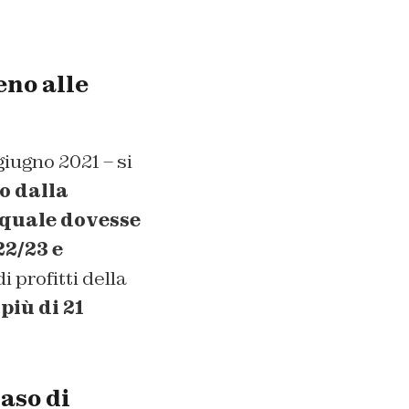
eno alle
giugno 2021 – si
o dalla
 quale dovesse
22/23 e
i profitti della
più di 21
aso di