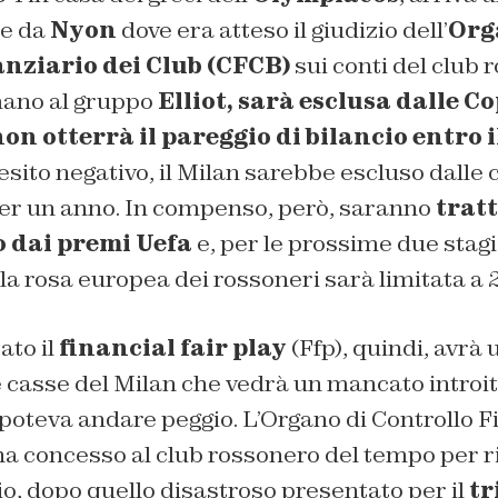
ce da
Nyon
dove era atteso il giudizio dell’
Org
nziario dei Club (CFCB)
sui conti del club 
 mano al gruppo
Elliot,
sarà esclusa dalle C
on otterrà il pareggio di bilancio entro i
i esito negativo, il Milan sarebbe escluso dalle
per un anno. In compenso, però, saranno
tratt
o dai premi Uefa
e, per le prossime due stagio
 la rosa europea dei rossoneri sarà limitata a 2
ato il
financial fair play
(Ffp), quindi, avrà 
casse del Milan che vedrà un mancato introito 
poteva andare peggio. L’Organo di Controllo F
ha concesso al club rossonero del tempo per r
cio, dopo quello disastroso presentato per il
tr