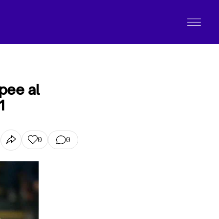
opee al
1
0
0