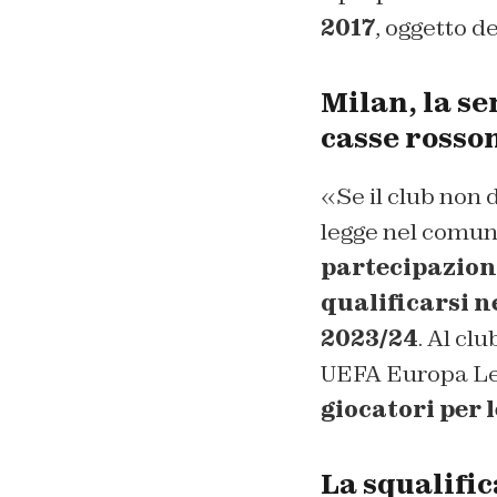
2017
, oggetto d
Milan, la se
casse rosso
«Se il club non d
legge nel comun
partecipazione
qualificarsi n
2023/24
. Al cl
UEFA Europa Lea
giocatori per 
La squalific