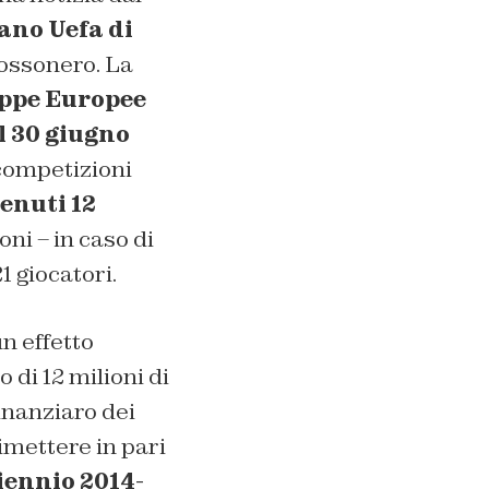
ano Uefa di
rossonero. La
oppe Europee
l 30 giugno
 competizioni
enuti 12
ni – in caso di
1 giocatori.
un effetto
di 12 milioni di
inanziaro dei
imettere in pari
iennio 2014-